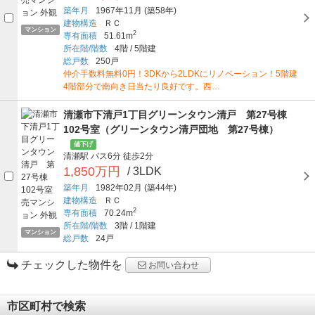
築年月
1967年11月
(築58年)
建物構造
ＲＣ
マンション
2
専有面積
51.61m
所在階/階数
4階
/
5階建
総戸数
250戸
仲介手数料無料0円！3DKから2LDKにリノベーション！5階建
4階部分で南向き日当たり良好です。西…
清瀬市下清戸1丁目グリーンタウン清戸 第27号棟
102号室（グリーンタウン清戸団地 第27号棟）
値下げ
清瀬駅
バス6分
徒歩2分
1,850万円
/ 3LDK
築年月
1982年02月
(築44年)
建物構造
ＲＣ
2
専有面積
70.24m
所在階/階数
3階
/
1階建
マンション
総戸数
24戸
チェックした物件を
お問い合わせ
市区町村で検索