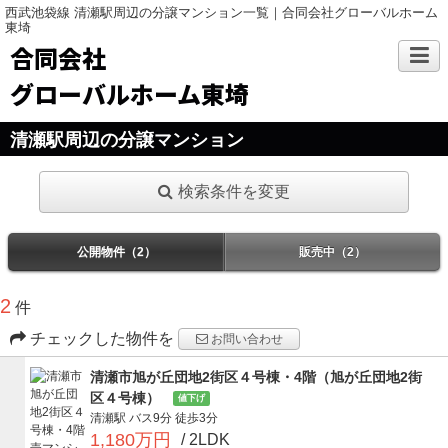
西武池袋線 清瀬駅周辺の分譲マンション一覧｜合同会社グローバルホーム
東埼
合同会社
グローバルホーム東埼
清瀬駅周辺の分譲マンション
検索条件を変更
公開物件（2）
販売中（2）
2
件
チェックした物件を
お問い合わせ
清瀬市旭が丘団地2街区４号棟・4階（旭が丘団地2街
区４号棟）
値下げ
清瀬駅
バス9分
徒歩3分
1,180万円
/ 2LDK