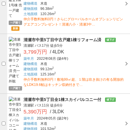
建物構造
木造
2
建物面積
96.38m
2
土地面積
120.26m
仲介手数料無料0円！さらにグローバルホームオプションリビン
一戸建て
グエアコンプレゼント！清瀬八小・清瀬3中…
新築
清瀬市中里5丁目中古戸建1棟リフォーム済
値下げ
清瀬駅
バス17分
徒歩5分
3,799万円
/ 4LDK
築年月
2022年08月
(築4年)
建物構造
木造
2
建物面積
99.12m
2
土地面積
125.16m
仲介手数料無料0円！敷地99㎡超、１階は吹き抜けの有る開放的
なLDK19.6帖はキッチン収納付きで…
一戸建て
清瀬市中里5丁目全1棟スカイバルコニー付
値下げ
清瀬駅
バス11分
徒歩6分
5,390万円
/ 3LDK
築年月
2024年05月
(築2年)
建物構造
木造
2
建物面積
101.52m