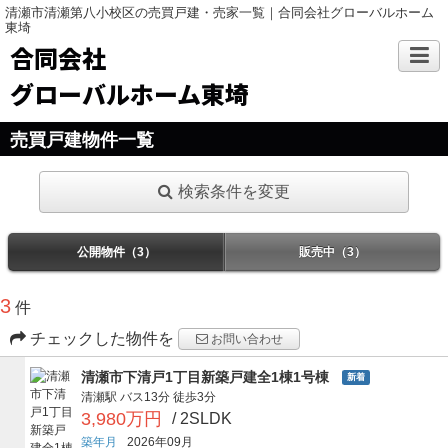
清瀬市清瀬第八小校区の売買戸建・売家一覧｜合同会社グローバルホーム
東埼
合同会社
グローバルホーム東埼
売買戸建物件一覧
検索条件を変更
公開物件（3）
販売中（3）
3
件
チェックした物件を
お問い合わせ
清瀬市下清戸1丁目新築戸建全1棟1号棟
新着
清瀬駅
バス13分
徒歩3分
3,980万円
/ 2SLDK
築年月
2026年09月