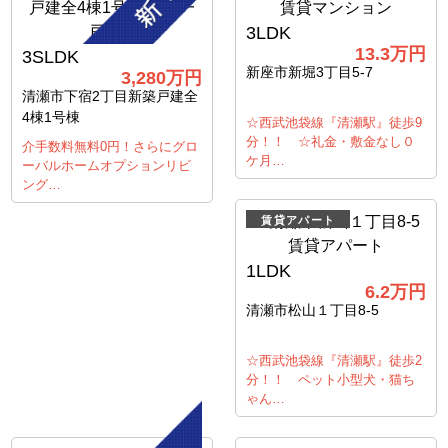
3LDK
13.3万円
3SLDK
新座市新堀3丁目5-7
3,280万円
清瀬市下宿2丁目新築戸建全
4棟1号棟
☆西武池袋線『清瀬駅』徒歩9
分！！ ☆礼金・敷金なし０
介手数料無料0円！さらにグロ
ケ月…
ーバルホームオプションリビ
ング…
賃貸アパート
1LDK
6.2万円
清瀬市松山１丁目8-5
☆西武池袋線『清瀬駅』徒歩2
分！！ ペット小型犬・猫ち
ゃん…