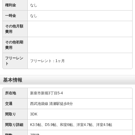
権利金
なし
一時金
なし
その他月額
費用
その他初期
費用
フリーレン
フリーレント：1ヶ月
ト
基本情報
所在地
新座市新堀3丁目5-4
交通
西武池袋線 清瀬駅徒歩8分
間取り
3DK
間取り詳細
K3.5帖、D5.9帖、和室6帖、洋室4.7帖、洋室4.5帖