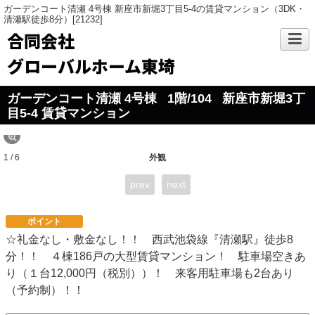
ガーデンコート清瀬 4号棟 新座市新堀3丁目5-4の賃貸マンション（3DK・
清瀬駅徒歩8分）[21232]
合同会社
グローバルホーム東埼
ガーデンコート清瀬 4号棟
1階/104
新座市新堀3丁
目5-4 賃貸マンション
1 / 6
外観
prev
next
ポイント
☆礼金なし・敷金なし！！ 西武池袋線『清瀬駅』徒歩8
分！！ ４棟186戸の大型賃貸マンション！ 駐車場空きあ
り（１台12,000円（税別））！ 来客用駐車場も2台あり
（予約制）！！