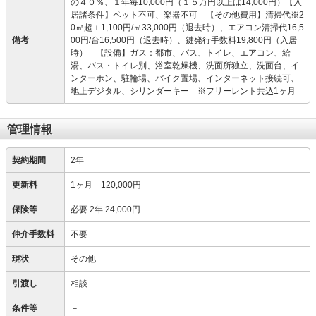
の４０％、１年毎10,000円（１５万円以上は14,000円）【入
居諸条件】ペット不可、楽器不可 【その他費用】清掃代※2
0㎡超＋1,100円/㎡33,000円（退去時）、エアコン清掃代16,5
備考
00円/台16,500円（退去時）、鍵発行手数料19,800円（入居
時） 【設備】ガス：都市、バス、トイレ、エアコン、給
湯、バス・トイレ別、浴室乾燥機、洗面所独立、洗面台、イ
ンターホン、駐輪場、バイク置場、インターネット接続可、
地上デジタル、シリンダーキー ※フリーレント共込1ヶ月
管理情報
契約期間
2年
更新料
1ヶ月 120,000円
保険等
必要
2年 24,000円
仲介手数料
不要
現状
その他
引渡し
相談
条件等
－