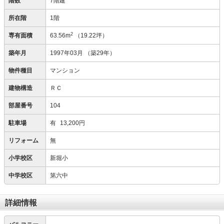
階数
7階建
所在階
1階
2
専有面積
63.56m
（19.22坪）
築年月
1997年03月
（築29年）
物件種目
マンション
建物構造
ＲＣ
部屋番号
104
駐車場
有
13,200円
リフォーム
無
小学校区
新堀小
中学校区
第六中
詳細情報