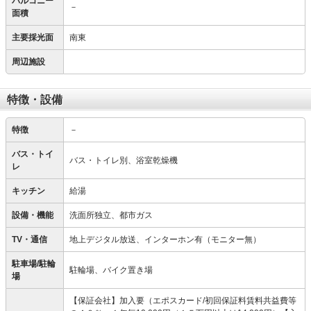
バルコニー
－
面積
主要採光面
南東
周辺施設
特徴・設備
特徴
－
バス・トイ
バス・トイレ別、浴室乾燥機
レ
キッチン
給湯
設備・機能
洗面所独立、都市ガス
TV・通信
地上デジタル放送、インターホン有（モニター無）
駐車場/駐輪
駐輪場、バイク置き場
場
【保証会社】加入要（エポスカード/初回保証料賃料共益費等