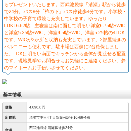
らプレゼントいたします。西武池袋線「清瀬」駅から徒歩
で24分。バス8分「柿の下」バス停徒歩4分です。小学校・
中学校の子育て環境も充実しています。ゆったり
LDK16.62帖、主寝室は南に面して明るい洋室6.75帖+WIC
と洋室5.25帖+WIC、洋室4.5帖+WIC、洋室5.25帖の4LDK
です。WICが3か所と収納も充実しています。2部屋続きの
バルコニーも便利です。駐車場は西側に2台確保しまし
た。LDKは明るい南面でキッチンから全体が見渡せる配置
です。現地見学やお問合せもお気軽にご連絡ください。夢
のマイホームお手伝いさせてください。
基本情報
価格
4,690万円
所在地
清瀬市中里4丁目新築分譲全10棟6号棟
西武池袋線 清瀬駅徒歩24分
交通