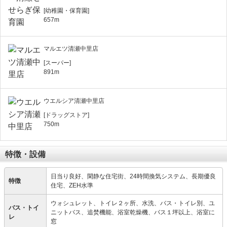
[幼稚園・保育園]
657m
マルエツ清瀬中里店
[スーパー]
891m
ウエルシア清瀬中里店
[ドラッグストア]
750m
特徴・設備
日当り良好、閑静な住宅街、24時間換気システム、長期優良
特徴
住宅、ZEH水準
ウォシュレット、トイレ２ヶ所、水洗、バス・トイレ別、ユ
バス・トイ
ニットバス、追焚機能、浴室乾燥機、バス１坪以上、浴室に
レ
窓