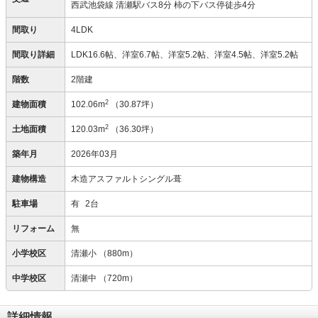
西武池袋線 清瀬駅バス8分 柿の下バス停徒歩4分
間取り
4LDK
間取り詳細
LDK16.6帖、洋室6.7帖、洋室5.2帖、洋室4.5帖、洋室5.2帖
階数
2階建
2
建物面積
102.06m
（30.87坪）
2
土地面積
120.03m
（36.30坪）
築年月
2026年03月
建物構造
木造アスファルトシングル葺
駐車場
有
2台
リフォーム
無
小学校区
清瀬小
（880m）
中学校区
清瀬中
（720m）
詳細情報