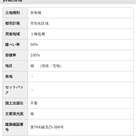
土地権利
所有権
都市計画
市街化区域
用途地域
１種低層
建ぺい率
50%
容積率
100%
地目
畑
（現状：宅地）
角地
－
セットバッ
－
ク
国土法届出
不要
主要採光面
南
建築確認番
第TKK確済25-388号
号