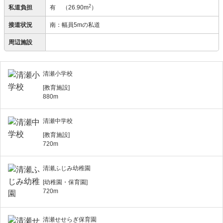
2
私道負担
有
（26.90m
）
接道状況
南：幅員5mの私道
周辺施設
清瀬小学校
[教育施設]
880m
清瀬中学校
[教育施設]
720m
清瀬ふじみ幼稚園
[幼稚園・保育園]
720m
清瀬せせらぎ保育園