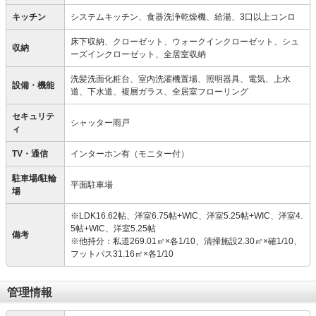
キッチン
システムキッチン、食器洗浄乾燥機、給湯、3口以上コンロ
床下収納、クローゼット、ウォークインクローゼット、シュ
収納
ーズインクローゼット、全居室収納
洗髪洗面化粧台、室内洗濯機置場、照明器具、電気、上水
設備・機能
道、下水道、複層ガラス、全居室フローリング
セキュリテ
シャッター雨戸
ィ
TV・通信
インターホン有（モニター付）
駐車場/駐輪
平面駐車場
場
※LDK16.62帖、洋室6.75帖+WIC、洋室5.25帖+WIC、洋室4.
5帖+WIC、洋室5.25帖
備考
※他持分：私道269.01㎡×各1/10、清掃施設2.30㎡×確1/10、
フットパス31.16㎡×各1/10
管理情報