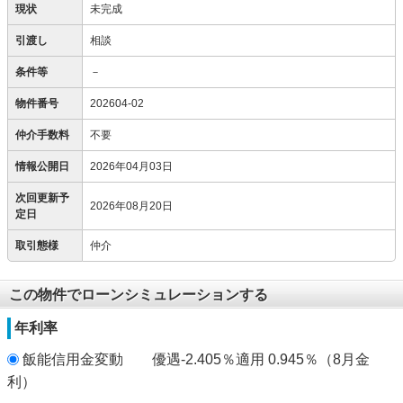
現状
未完成
引渡し
相談
条件等
－
物件番号
202604-02
仲介手数料
不要
情報公開日
2026年04月03日
次回更新予
2026年08月20日
定日
取引態様
仲介
この物件でローンシミュレーションする
年利率
飯能信用金変動 優遇-2.405％適用 0.945％（8月金
利）