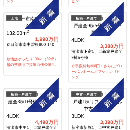
ング…
ビン…
土地
新築一戸建て
2
132.03m
1,990
万円
4LDK
春日部市南中曽根800-140
3,380
万円
清瀬市下宿1丁目新築戸建全
9棟5号棟
敷地はゆったり130㎡（39坪）
超の整形地で接道西側公道4…
介手数料無料0円！さらにグロ
ーバルホームオプションリビ
ング…
新築一戸建て
中古一戸建て
4LDK
3LDK
4,490
万円
3,390
万円
清瀬市中里1丁目築戸建全3
新座市新堀1丁目中古戸建1