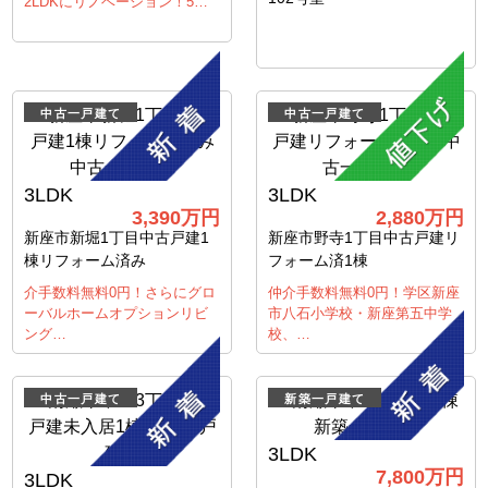
2LDKにリノベーション！5…
中古一戸建て
中古一戸建て
3LDK
3LDK
3,390
万円
2,880
万円
新座市新堀1丁目中古戸建1
新座市野寺1丁目中古戸建リ
棟リフォーム済み
フォーム済1棟
介手数料無料0円！さらにグロ
仲介手数料無料0円！学区新座
ーバルホームオプションリビ
市八石小学校・新座第五中学
ング…
校、…
中古一戸建て
新築一戸建て
3LDK
7,800
万円
3LDK