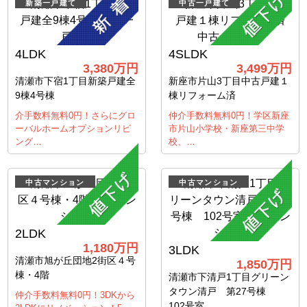
新築一戸建て
中古一戸建て
4LDK
4SLDK
3,380
万円
3,499
万円
清瀬市下宿1丁目新築戸建全
新座市片山3丁目中古戸建１
9棟4号棟
棟リフォーム済
介手数料無料0円！さらにグロ
仲介手数料無料0円！学区新座
ーバルホームオプションリビ
市片山小学校・新座第三中学
ング…
校、…
中古マンション
中古マンション
2LDK
1,180
万円
3LDK
清瀬市旭が丘団地2街区４号
1,850
万円
棟・4階
清瀬市下清戸1丁目グリーン
タウン清戸 第27号棟
仲介手数料無料0円！3DKから
102号室